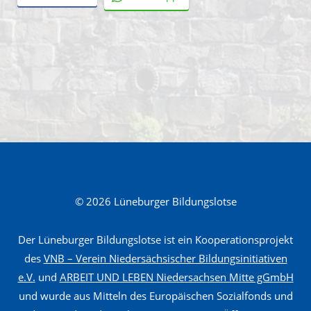
«
Z
i
m
m
e
r
© 2026 Lüneburger Bildungslotse
e
r
Der Lüneburger Bildungslotse ist ein Kooperationsprojekt
/
des
VNB – Verein Niedersächsischer Bildungsinitiativen
Z
e.V.
und
ARBEIT UND LEBEN Niedersachsen Mitte gGmbH
und wurde aus Mitteln des Europäischen Sozialfonds und
i