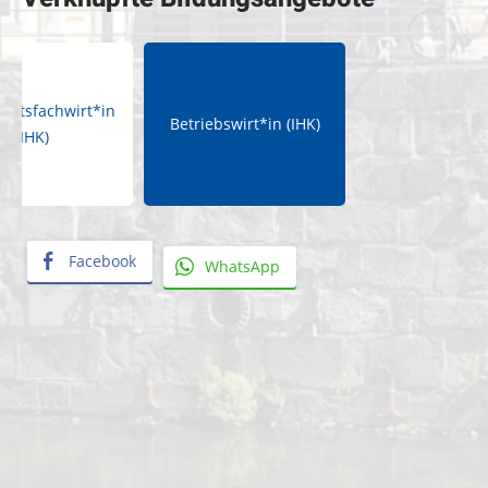
haftsfachwirt*in
Betriebswirt*in (IHK)
(IHK)
Facebook
WhatsApp
«
W
i
r