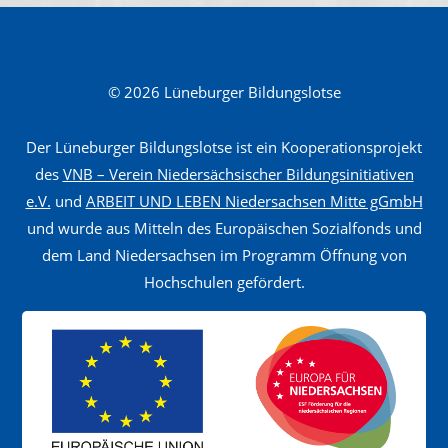
t
s
c
© 2026 Lüneburger Bildungslotse
h
a
Der Lüneburger Bildungslotse ist ein Kooperationsprojekt
f
des
VNB – Verein Niedersächsischer Bildungsinitiativen
t
e.V.
und
ARBEIT UND LEBEN Niedersachsen Mitte gGmbH
und wurde aus Mitteln des Europäischen Sozialfonds und
s
dem Land Niedersachsen im Programm Öffnung von
f
Hochschulen gefördert.
a
c
h
w
i
r