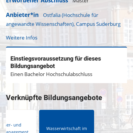
Erworbener Abschluss
Master
Anbieter*in
Ostfalia (Hochschule für
angewandte Wissenschaften), Campus Suderburg
Weitere Infos
Einstiegsvoraussetzung für dieses
Bildungsangebot
Einen Bachelor Hochschulabschluss
Verknüpfte Bildungsangebote
asser- und
Wasserwirtschaft im
nmanagement