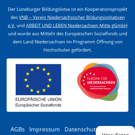
u
Der Lüneburger Bildungslotse ist ein Kooperationsprojekt
n
des
VNB – Verein Niedersächsischer Bildungsinitiativen
d
e.V.
und
ARBEIT UND LEBEN Niedersachsen Mitte gGmbH
und wurde aus Mitteln des Europäischen Sozialfonds und
B
dem Land Niedersachsen im Programm Öffnung von
o
Hochschulen gefördert.
d
e
n
m
a
n
a
g
e
AGBs
Impressum
Datenschutzerklärung
m
Hinzufügen