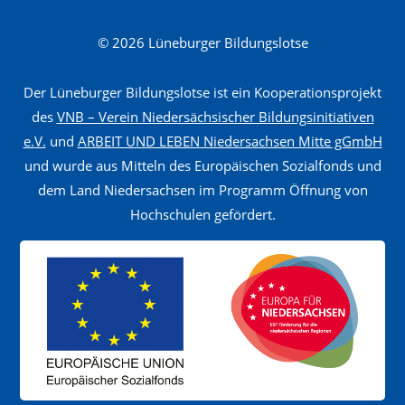
o
r
© 2026 Lüneburger Bildungslotse
m
a
Der Lüneburger Bildungslotse ist ein Kooperationsprojekt
n
des
VNB – Verein Niedersächsischer Bildungsinitiativen
c
e.V.
und
ARBEIT UND LEBEN Niedersachsen Mitte gGmbH
und wurde aus Mitteln des Europäischen Sozialfonds und
e
dem Land Niedersachsen im Programm Öffnung von
M
Hochschulen gefördert.
a
n
a
g
e
m
e