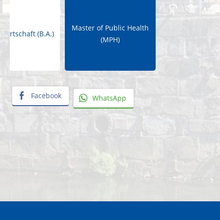
Master of Public Health
swirtschaft (B.A.)
(MPH)
Facebook
WhatsApp
«
P
e
r
f