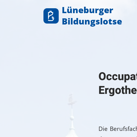
Zum
Lüneburger
Inhalt
Bildungslotse
springen
Occupat
Ergothe
Die Berufsfa