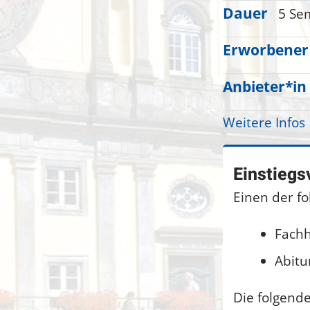
Dauer
5 Se
Erworbener
Anbieter*in
Weitere Infos
Einstiegs
Einen der f
Fachh
Abitu
Die folgend