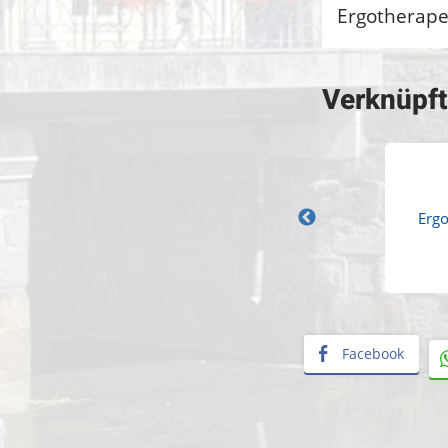
Ergotherape
Verknüpf
Ergo
Facebook
«