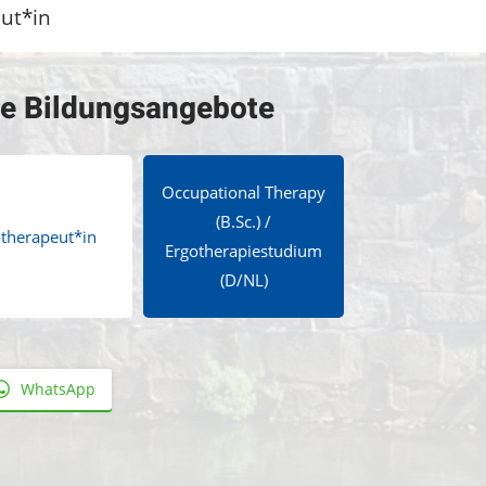
ut*in
te Bildungsangebote
Occupational Therapy
(B.Sc.) /
therapeut*in
Ergotherapiestudium
(D/NL)
WhatsApp