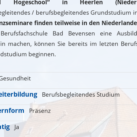
 Hogeschool“ in Heerlen (Niederl
gleitendes / berufsbegleitendes Grundstudium i
nzseminare finden teilweise in den Niederlanden
Berufsfachschule Bad Bevensen eine Ausbil
in machen, können Sie bereits im letzten Beruf
dstudium beginnen.
Gesundheit
iterbildung
Berufsbegleitendes Studium
ernform
Präsenz
htig
Ja