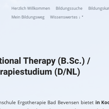
Herzlich Willkommen
Bildungssuche
Bildungska
Untermenü
Mein Bildungsweg
Wissenswertes ↓
anzeigen
ional Therapy (B.Sc.) /
rapiestudium (D/NL)
chschule Ergotherapie Bad Bevensen bietet
in Ko