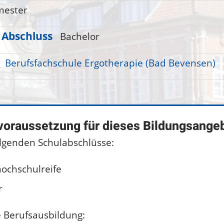
mester
 Abschluss
Bachelor
Berufsfachschule Ergotherapie (Bad Bevensen)
voraussetzung für dieses Bildungsange
olgenden Schulabschlüsse:
ochschulreife
r
e Berufsausbildung: