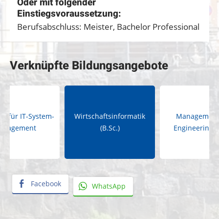
Oder mit folgender
Einstiegsvoraussetzung:
Berufsabschluss: Meister, Bachelor Professional
Verknüpfte Bildungsangebote
te für IT-System-
Wirtschaftsinformatik
Management
anagement
(B.Sc.)
Engineering (
Facebook
WhatsApp