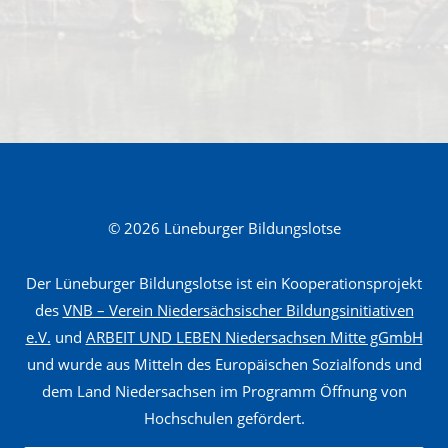
«
L
e
h
r
a
m
© 2026 Lüneburger Bildungslotse
t
:
Der Lüneburger Bildungslotse ist ein Kooperationsprojekt
U
des
VNB – Verein Niedersächsischer Bildungsinitiativen
n
e.V.
und
ARBEIT UND LEBEN Niedersachsen Mitte gGmbH
und wurde aus Mitteln des Europäischen Sozialfonds und
t
dem Land Niedersachsen im Programm Öffnung von
e
Hochschulen gefördert.
r