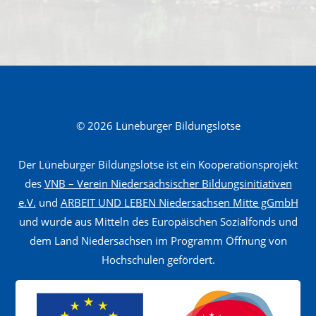
S
o
z
i
a
l
© 2026 Lüneburger Bildungslotse
e
A
Der Lüneburger Bildungslotse ist ein Kooperationsprojekt
r
des
VNB – Verein Niedersächsischer Bildungsinitiativen
b
e.V.
und
ARBEIT UND LEBEN Niedersachsen Mitte gGmbH
und wurde aus Mitteln des Europäischen Sozialfonds und
e
dem Land Niedersachsen im Programm Öffnung von
i
Hochschulen gefördert.
t
f
ü