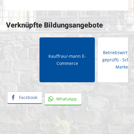
Verknüpfte Bildungsangebote
Betriebswirt*in 
Kauffrau/-mann E-
geprüft) - Schw
Commerce
Marketin
Facebook
WhatsApp
«