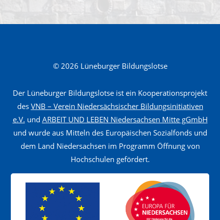
o
c
h
/
K
© 2026 Lüneburger Bildungslotse
ö
c
Der Lüneburger Bildungslotse ist ein Kooperationsprojekt
h
des
VNB – Verein Niedersächsischer Bildungsinitiativen
i
e.V.
und
ARBEIT UND LEBEN Niedersachsen Mitte gGmbH
und wurde aus Mitteln des Europäischen Sozialfonds und
n
dem Land Niedersachsen im Programm Öffnung von
F
Hochschulen gefördert.
a
c
h
k