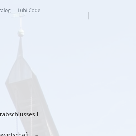
talog
Lübi Code
rabschlusses I
wirtschaft –