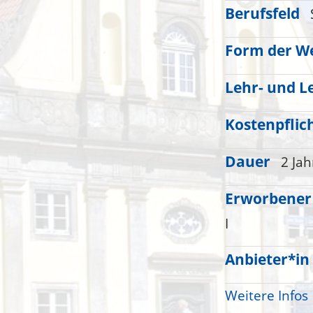
Berufsfeld
Form der We
Lehr- und L
Kostenpflic
Dauer
2 Jah
Erworbener
I
Anbieter*in
Weitere Infos