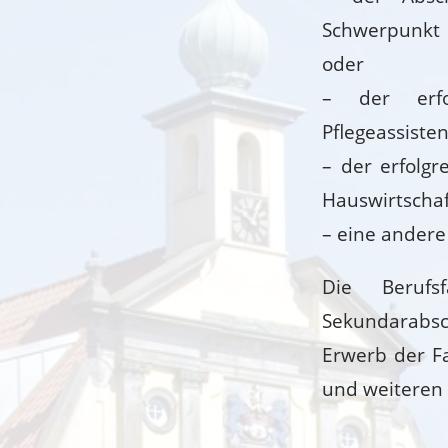
Schwerpunkt P
oder
– der erfol
Pflegeassiste
– der erfolgr
Hauswirtschaf
– eine andere
Die Berufs
Sekundarabs
Erwerb der F
und weiteren