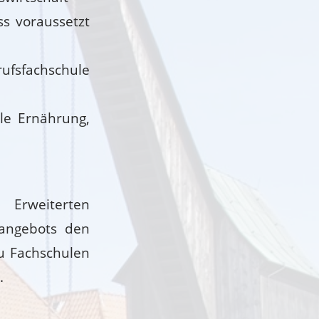
ss voraussetzt
fsfachschule
ule Ernährung,
Erweiterten
angebots den
u Fachschulen
.