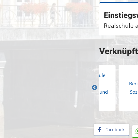
Einstiegs
Realschule a
Verknüpf
Berufsfachschule
Berufsfachschule
Hauswirtschaft und
Ernährung,
Beru
Pflege - Schwerpunkt
Hauswirtschaft und
Soz
persönliche Assistenz
Pflege
Facebook