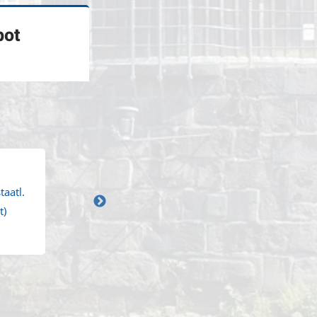
bot
taatl.
t)