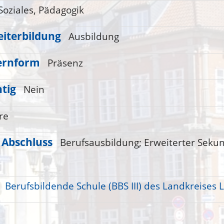
Soziales, Pädagogik
iterbildung
Ausbildung
ernform
Präsenz
htig
Nein
re
 Abschluss
Berufsausbildung;
Erweiterter Seku
Berufsbildende Schule (BBS III) des Landkreises