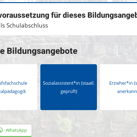
voraussetzung für dieses Bildungsange
ls Schulabschluss
te Bildungsangebote
fsfachschule
Sozialassistent*in (staatl.
Erzieher*in (s
ialpädagogik
geprüft)
anerkann
WhatsApp