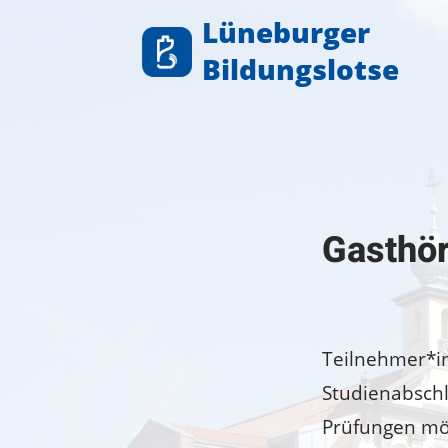
Zum
Lüneburger
Inhalt
Bildungslotse
springen
Gasthör
Teilnehmer*in
Studienabschl
Prüfungen mö