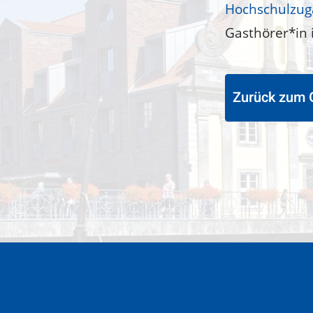
Hochschulzug
Gasthörer*in i
Zurück zum 
«
H
o
c
h
s
c