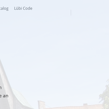
talog
Lübi Code
n
e an