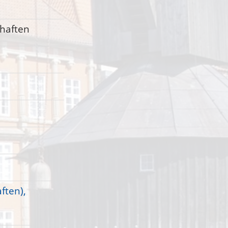
haften
ften),