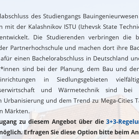
labschluss des Studiengangs Bauingenieurwesen
n mit der Kalashnikov ISTU (Izhevsk State Technic
entwickelt. Die Studierenden verbringen die b
der Partnerhochschule und machen dort ihre Bac
dafür einen Bachelorabschluss in Deutschland un
t*innen sind bei der Planung, dem Bau und de
reinrichtungen in Siedlungsgebieten vielfälti
sserwirtschaft und Wärmetechnik sind bei 
Urbanisierung und dem Trend zu Mega-Cities Tät
n Märkten.
 Zugang zu diesem Angebot über die
3+3-Regelu
öglich. Erfragen Sie diese Option bitte beim An