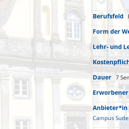
Berufsfeld
Form der We
Lehr- und L
Kostenpflic
Dauer
7 Se
Erworbener
Anbieter*in
Campus Sude