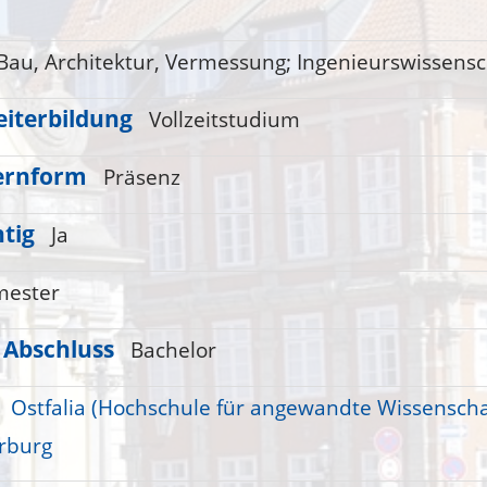
Bau, Architektur, Vermessung;
Ingenieurswissensc
iterbildung
Vollzeitstudium
ernform
Präsenz
htig
Ja
mester
 Abschluss
Bachelor
Ostfalia (Hochschule für angewandte Wissenscha
rburg