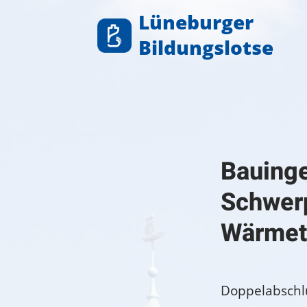
Zum
Lüneburger
Inhalt
Bildungslotse
springen
Bauinge
Schwerp
Wärmet
Doppelabschl