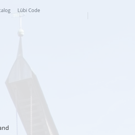
talog
Lübi Code
d
and