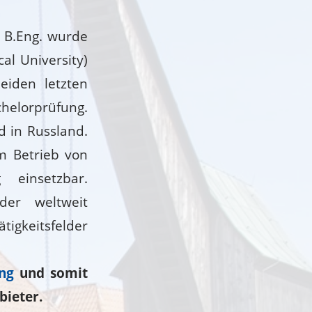
 B.Eng. wurde
al University)
eiden letzten
helorprüfung.
d in Russland.
m Betrieb von
g einsetzbar.
der weltweit
igkeitsfelder
ng
und somit
bieter.